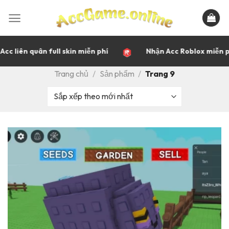
Bỏ
qua
nội
dung
c liên quân full skin miễn phí
Nhận Acc Roblox miễn ph
Trang chủ
/
Sản phẩm
/
Trang 9