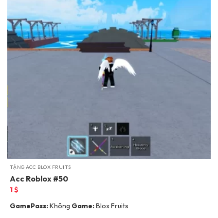
TẶNG ACC BLOX FRUITS
Acc Roblox #50
1
$
GamePass:
Không
Game:
Blox Fruits