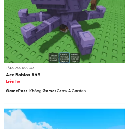
TẶNG ACC ROBLOX
Acc Roblox #49
Liên hệ
GamePass:
Không
Game:
Grow A Garden