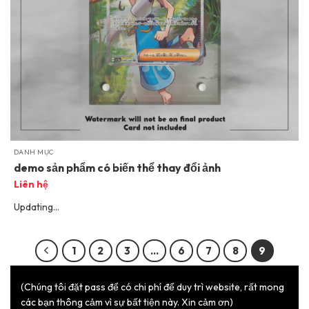
DANH MỤC
demo sản phẩm có biến thể thay đổi ảnh
Liên hệ
Updating...
1
2
3
…
6
7
8
9
(Chúng tôi đặt pass để có chi phí để duy trì website, rất mong
các bạn thông cảm vì sự bất tiện này. Xin cảm ơn)