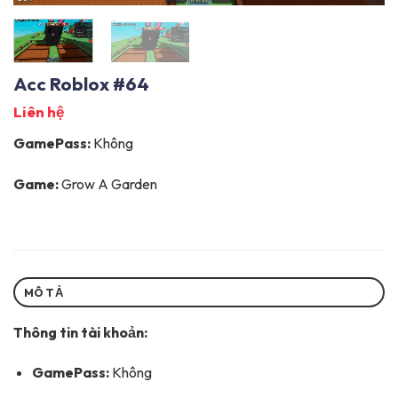
Acc Roblox #64
Liên hệ
GamePass:
Không
Game:
Grow A Garden
MÔ TẢ
Thông tin tài khoản:
GamePass:
Không