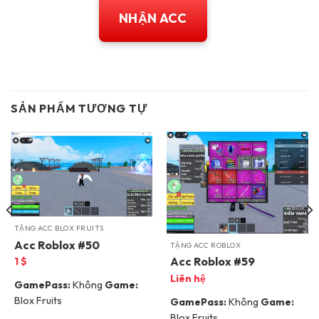
NHẬN ACC
SẢN PHẨM TƯƠNG TỰ
TẶNG ACC BLOX FRUITS
Acc Roblox #50
TẶNG ACC ROBLOX
Acc Roblox #59
1
$
Liên hệ
GamePass:
Không
Game:
Blox Fruits
GamePass:
Không
Game:
Blox Fruits