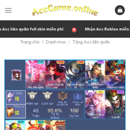
Bỏ
qua
nội
dung
Acc liên quân full skin miễn phí
Nhận Acc Roblox miễn 
Trang chủ
/
Danh mục
/
Tặng Acc liên quân