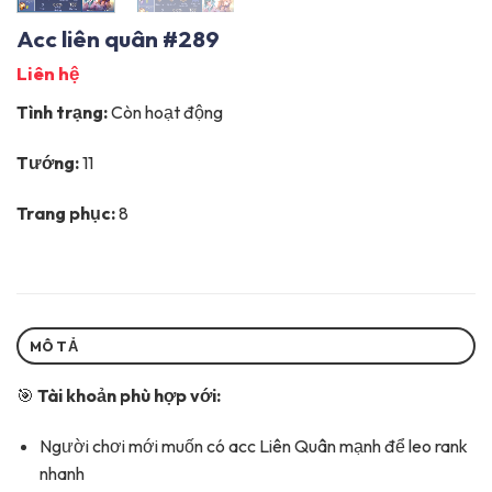
Acc liên quân #289
Liên hệ
Tình trạng:
Còn hoạt động
Tướng:
11
Trang phục:
8
MÔ TẢ
🎯
Tài khoản phù hợp với:
Người chơi mới muốn có acc Liên Quân mạnh để leo rank
nhanh