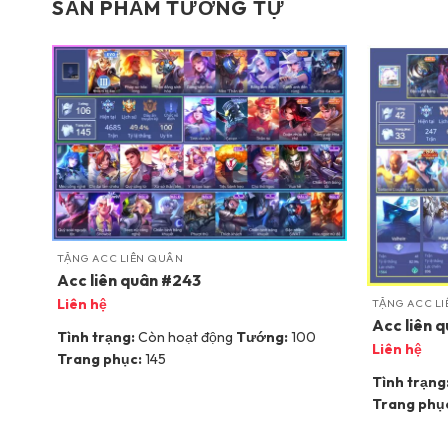
SẢN PHẨM TƯƠNG TỰ
TẶNG ACC LIÊN QUÂN
Acc liên quân #243
Liên hệ
TẶNG ACC L
Acc liên 
Tình trạng:
Còn hoạt động
Tướng:
100
Liên hệ
Trang phục:
145
Tình trạng
Trang phụ