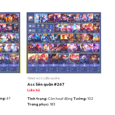
TẶNG ACC LIÊN QUÂN
Acc liên quân #267
Liên hệ
ng:
67
Tình trạng:
Còn hoạt động
Tướng:
102
Trang phục:
183