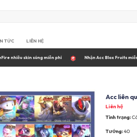
IN TỨC
LIÊN HỆ
iều skin súng miễn phí
Nhận Acc Blox Fruits miễn phí
Acc liên q
Liên hệ
Tình trạng:
Cò
Tướng:
40