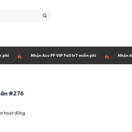
Nhận Acc FF VIP Full lv7 miễn phí
Nhận Acc FF đă
uân #276
n hoạt động