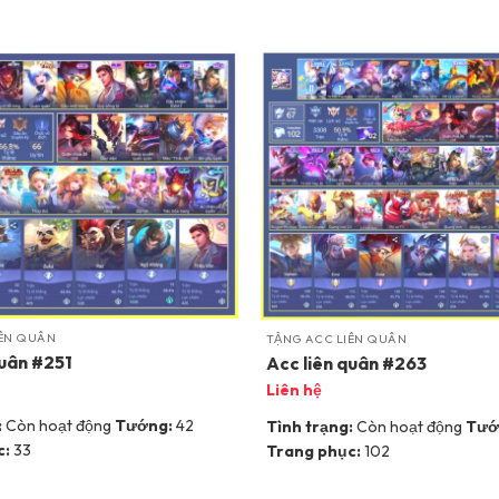
IÊN QUÂN
TẶNG ACC LIÊN QUÂN
quân #251
Acc liên quân #263
Liên hệ
:
Còn hoạt động
Tướng:
42
Tình trạng:
Còn hoạt động
Tướ
c:
33
Trang phục:
102