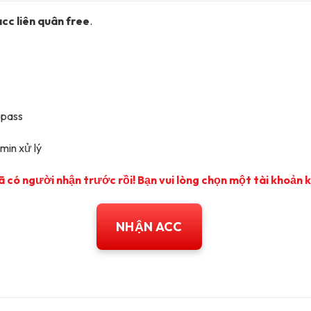
acc liên quân free
.
 pass
min xử lý
ã có người nhận trước rồi! Bạn vui lòng chọn một tài khoản 
NHẬN ACC