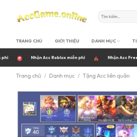
Bỏ
qua
nội
dung
TRANG CHỦ
GIỚI THIỆU
DANH MỤC
T
Nhận Acc Roblox miễn phí
Nhận Acc FreeFire nh
Trang chủ
/
Danh mục
/
Tặng Acc liên quân