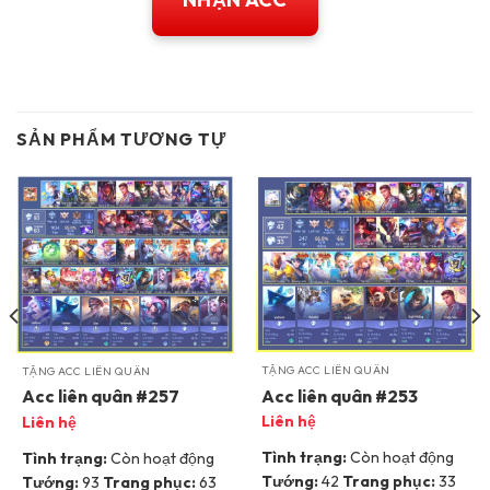
SẢN PHẨM TƯƠNG TỰ
TẶNG ACC LIÊN QUÂN
TẶNG ACC LIÊN QUÂN
Acc liên quân #253
Acc liên quân #257
Liên hệ
Liên hệ
Tình trạng:
Còn hoạt động
Tình trạng:
Còn hoạt động
Tướng:
42
Trang phục:
33
Tướng:
93
Trang phục:
63