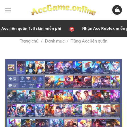
Bỏ
qua
nội
dung
cc liên quân full skin miễn phí
Nhận Acc Roblox miễn p
Trang chủ
/
Danh mục
/
Tặng Acc liên quân